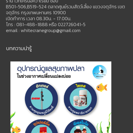
ร้าน ไว้ท์เครนอควาเรียม ช็อป
B501-506,B519-524 ตลาดศูนย์รวมสัตว์เลี้ยง แขวงจตุจักร เขต
จตุจักร กรุงเทพมหานคร 10900
เปิดทำการ เวลา 08.30น. - 17.00น.
โทร : 081-488-1888 หรือ 022726041-5
email : whitecranegroup@gmail.com
บทความน่ารู้