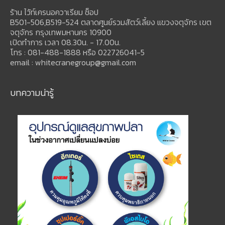
ร้าน ไว้ท์เครนอควาเรียม ช็อป
B501-506,B519-524 ตลาดศูนย์รวมสัตว์เลี้ยง แขวงจตุจักร เขต
จตุจักร กรุงเทพมหานคร 10900
เปิดทำการ เวลา 08.30น. - 17.00น.
โทร : 081-488-1888 หรือ 022726041-5
email : whitecranegroup@gmail.com
บทความน่ารู้