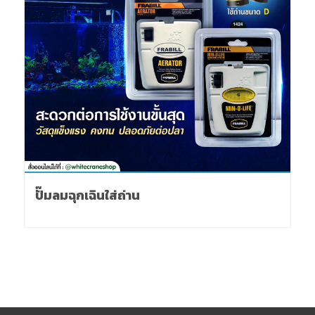
ปั๊มลมฉุกเฉินใส่ถ่าน