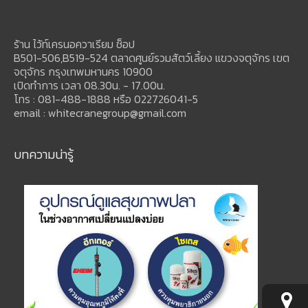
ร้าน ไว้ท์เครนอควาเรียม ช็อป
B501-506,B519-524 ตลาดศูนย์รวมสัตว์เลี้ยง แขวงจตุจักร เขต
จตุจักร กรุงเทพมหานคร 10900
เปิดทำการ เวลา 08.30น. - 17.00น.
โทร : 081-488-1888 หรือ 022726041-5
email : whitecranegroup@gmail.com
บทความน่ารู้