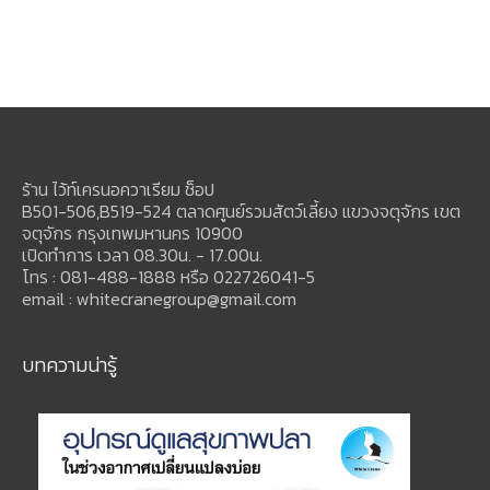
ร้าน ไว้ท์เครนอควาเรียม ช็อป
B501-506,B519-524 ตลาดศูนย์รวมสัตว์เลี้ยง แขวงจตุจักร เขต
จตุจักร กรุงเทพมหานคร 10900
เปิดทำการ เวลา 08.30น. - 17.00น.
โทร : 081-488-1888 หรือ 022726041-5
email : whitecranegroup@gmail.com
บทความน่ารู้