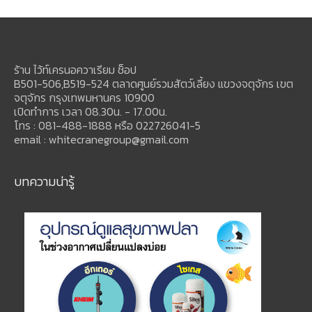
ร้าน ไว้ท์เครนอควาเรียม ช็อป
B501-506,B519-524 ตลาดศูนย์รวมสัตว์เลี้ยง แขวงจตุจักร เขต
จตุจักร กรุงเทพมหานคร 10900
เปิดทำการ เวลา 08.30น. - 17.00น.
โทร : 081-488-1888 หรือ 022726041-5
email : whitecranegroup@gmail.com
บทความน่ารู้