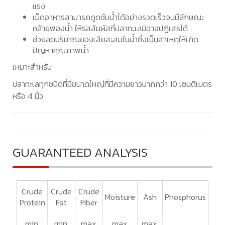
แรง
เม็ดอาหารสามารถดูดซับน้ำได้อย่างรวดเร็วจนมีลักษณะ
คล้ายฟองน้ำ ให้รสสัมผัสที่ปลาทะเลมิอาจปฏิเสธได้
ช่วยลดปริมาณของเสียสะสมในน้ำซึ่งเป็นสาเหตุให้เกิด
ปัญหาคุณภาพน้ำ
เหมาะสำหรับ
ปลาทะเลทุกชนิดที่มีขนาดใหญ่ที่มีความยาวมากกว่า 10 เซนติเมตร
หรือ 4 นิ้ว
GUARANTEED ANALYSIS
Crude
Crude
Crude
Moisture
Ash
Phosphorus
Protein
Fat
Fiber
min.
min.
max.
max.
max.