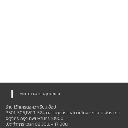
WHITE CRANE AQUARIUM
ร้าน ไว้ท์เครนอควาเรียม ช็อป
B501-506,B519-524 ตลาดศูนย์รวมสัตว์เลี้ยง แขวงจตุจักร เขต
จตุจักร กรุงเทพมหานคร 10900
เปิดทำการ เวลา 08.30น. - 17.00น.