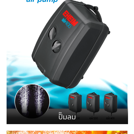
ปั๊มลม