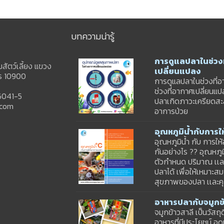
บทความน่ารู้
การดูแลปลาในช่วงท
ัตว์เลี้ยง แขวง
เปลี่ยนแปลง
คร 10900
การดูแลปลาในช่วงที่อ
ช่วงที่อากาศเปลี่ยนแ
6041-5
ปลาเกิดภาวะเครียดสะ
.com
อาการป่วย
อุณหภูมิน้ำกับการ
อุณหภูมิน้ำ กับ การให
กันอย่างไร ?? อุณหภู
ตัวกำหนด ปริมาณ เเละ
ปลาได้ เพื่อให้เหมาะส
สุขภาพของปลา เเละ
อาหารปลากับจมูกข้
จมูกข้าวสาลี เป็นวัสถุ
อาหารที่มีประโยชน์ อุ