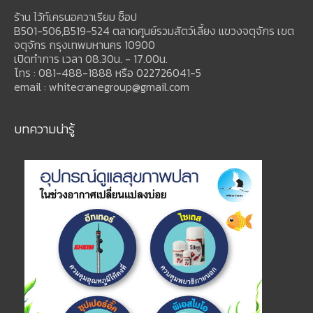
ร้าน ไว้ท์เครนอควาเรียม ช็อป
B501-506,B519-524 ตลาดศูนย์รวมสัตว์เลี้ยง แขวงจตุจักร เขต
จตุจักร กรุงเทพมหานคร 10900
เปิดทำการ เวลา 08.30น. - 17.00น.
โทร : 081-488-1888 หรือ 022726041-5
email : whitecranegroup@gmail.com
บทความน่ารู้